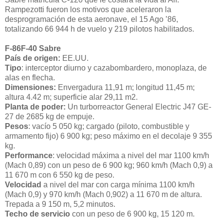
Rampezotti fueron los motivos que aceleraron la
desprogramación de esta aeronave, el 15 Ago ’86,
totalizando 66 944 h de vuelo y 219 pilotos habilitados.
F-86F-40 Sabre
País de origen:
EE.UU.
Tipo
: interceptor diurno y cazabombardero, monoplaza, de
alas en flecha.
Dimensiones:
Envergadura 11,91 m; longitud 11,45 m;
altura 4.42 m; superficie alar 29,11 m2.
Planta de poder:
Un turborreactor General Electric J47 GE-
27 de 2685 kg de empuje.
Pesos
: vacío 5 050 kg; cargado (piloto, combustible y
armamento fijo) 6 900 kg; peso máximo en el decolaje 9 355
kg.
Performance
: velocidad máxima a nivel del mar 1100 km/h
(Mach 0,89) con un peso de 6 900 kg; 960 km/h (Mach 0,9) a
11 670 m con 6 550 kg de peso.
Velocidad
a nivel del mar con carga mínima 1100 km/h
(Mach 0,9) y 970 km/h (Mach 0,902) a 11 670 m de altura.
Trepada a 9 150 m, 5,2 minutos.
Techo de servicio
con un peso de 6 900 kg, 15 120 m.