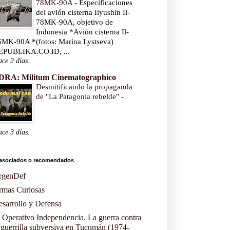
78MK-90A
-
Especificaciones
del avión cisterna Ilyushin Il-
78MK-90A, objetivo de
Indonesia *Avión cisterna Il-
6MK-90A *(fotos: Marina Lystseva)
EPUBLIKA.CO.ID, ...
ce 2 días.
DRA: Militum Cinematographico
Desmitificando la propaganda
de "La Patagonia rebelde"
-
ce 3 días.
asociados o recomendados
rgenDef
rmas Curiosas
sarrollo y Defensa
 Operativo Independencia. La guerra contra
 guerrilla subversiva en Tucumán (1974-