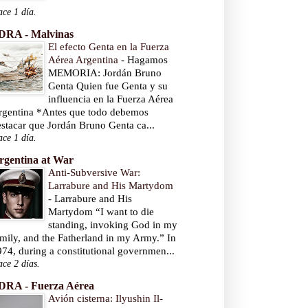
ce 1 día.
DRA - Malvinas
El efecto Genta en la Fuerza
Aérea Argentina
-
Hagamos
MEMORIA: Jordán Bruno
Genta Quien fue Genta y su
influencia en la Fuerza Aérea
rgentina *Antes que todo debemos
stacar que Jordán Bruno Genta ca...
ce 1 día.
rgentina at War
Anti-Subversive War:
Larrabure and His Martydom
-
Larrabure and His
Martydom “I want to die
standing, invoking God in my
mily, and the Fatherland in my Army.” In
74, during a constitutional governmen...
ce 2 días.
DRA - Fuerza Aérea
Avión cisterna: Ilyushin Il-