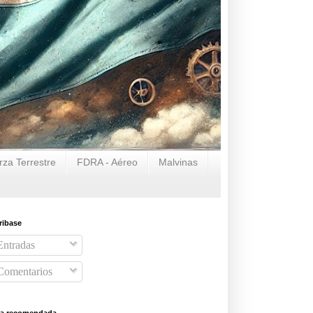
za Terrestre
FDRA - Aéreo
Malvinas
ribase
ntradas
omentarios
ra recomendada