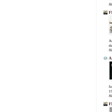
Ha
F
A
de
Ha
A
fa
19
Ha
F