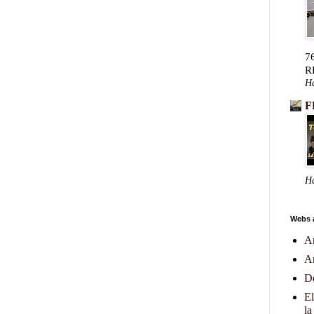
7
R
Ha
F
Ha
Webs 
A
A
De
El
la