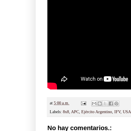
at
5:00 a.m.
Labels:
8x8
,
APC
,
Ejército Argentino
,
IFV
,
USA
No hay comentarios.: