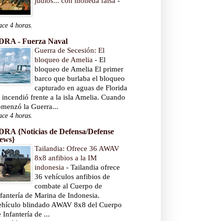
judíos... con moneda falsa
-
ce 4 horas.
DRA - Fuerza Naval
Guerra de Secesión: El
bloqueo de Amelia
-
El
bloqueo de Amelia El primer
barco que burlaba el bloqueo
capturado en aguas de Florida
 incendió frente a la isla Amelia. Cuando
omenzó la Guerra...
ce 4 horas.
DRA {Noticias de Defensa/Defense
ews}
Tailandia: Ofrece 36 AWAV
8x8 anfibios a la IM
indonesia
-
Tailandia ofrece
36 vehículos anfibios de
combate al Cuerpo de
fantería de Marina de Indonesia.
ehículo blindado AWAV 8x8 del Cuerpo
 Infantería de ...