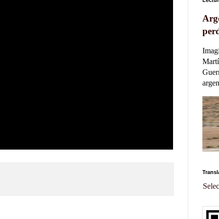
Arg
per
Imag
Martí
Guerr
argent
Transl
Sele