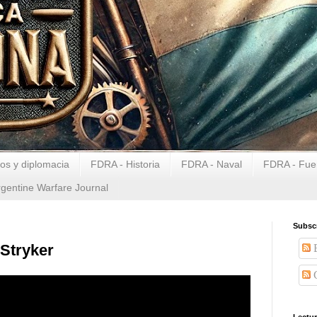
tos y diplomacia
FDRA - Historia
FDRA - Naval
FDRA - Fuer
rgentine Warfare Journal
Subsc
 Stryker
E
C
Lectu