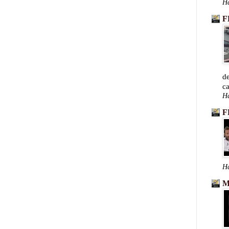
Ha
F
de
ca
Ha
F
Ha
M