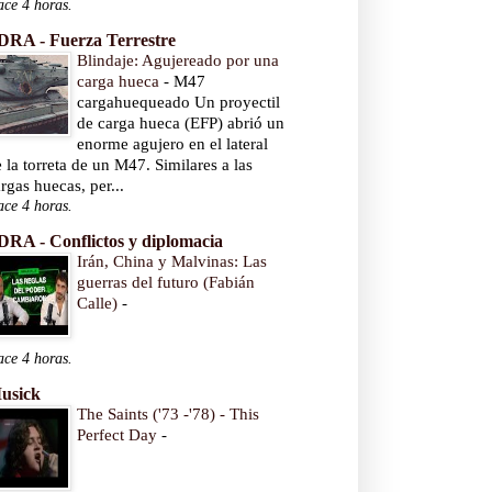
ce 4 horas.
DRA - Fuerza Terrestre
Blindaje: Agujereado por una
carga hueca
-
M47
cargahuequeado Un proyectil
de carga hueca (EFP) abrió un
enorme agujero en el lateral
 la torreta de un M47. Similares a las
rgas huecas, per...
ce 4 horas.
DRA - Conflictos y diplomacia
Irán, China y Malvinas: Las
guerras del futuro (Fabián
Calle)
-
ce 4 horas.
usick
The Saints ('73 -'78) - This
Perfect Day
-