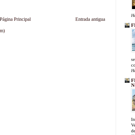
Ha
Página Principal
Entrada antigua
F
om)
se
c
Ha
F
N
In
V
de