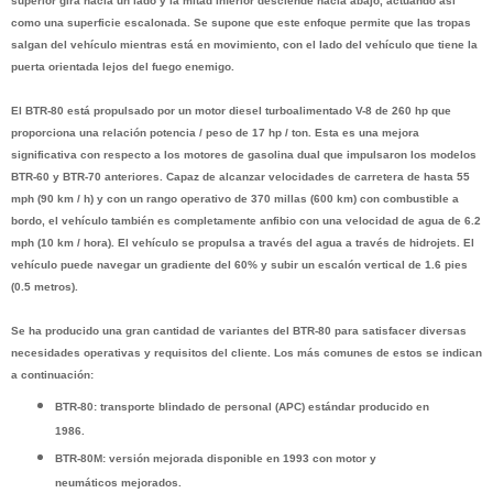
superior gira hacia un lado y la mitad inferior desciende hacia abajo, actuando así
como una superficie escalonada. Se supone que este enfoque permite que las tropas
salgan del vehículo mientras está en movimiento, con el lado del vehículo que tiene la
puerta orientada lejos del fuego enemigo.
El BTR-80 está propulsado por un motor diesel turboalimentado V-8 de 260 hp que
proporciona una relación potencia / peso de 17 hp / ton. Esta es una mejora
significativa con respecto a los motores de gasolina dual que impulsaron los modelos
BTR-60 y BTR-70 anteriores. Capaz de alcanzar velocidades de carretera de hasta 55
mph (90 km / h) y con un rango operativo de 370 millas (600 km) con combustible a
bordo, el vehículo también es completamente anfibio con una velocidad de agua de 6.2
mph (10 km / hora). El vehículo se propulsa a través del agua a través de hidrojets. El
vehículo puede navegar un gradiente del 60% y subir un escalón vertical de 1.6 pies
(0.5 metros).
Se ha producido una gran cantidad de variantes del BTR-80 para satisfacer diversas
necesidades operativas y requisitos del cliente. Los más comunes de estos se indican
a continuación:
BTR-80: transporte blindado de personal (APC) estándar producido en
1986.
BTR-80M: versión mejorada disponible en 1993 con motor y
neumáticos mejorados.