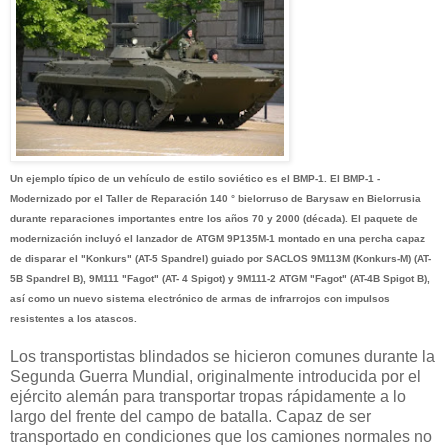
Un ejemplo típico de un vehículo de estilo soviético es el BMP-1. El BMP-1 -
Modernizado por el Taller de Reparación 140 ° bielorruso de Barysaw en Bielorrusia
durante reparaciones importantes entre los años 70 y 2000 (década). El paquete de
modernización incluyó el lanzador de ATGM 9P135M-1 montado en una percha capaz
de disparar el "Konkurs" (AT-5 Spandrel) guiado por SACLOS 9M113M (Konkurs-M) (AT-
5B Spandrel B), 9M111 "Fagot" (AT- 4 Spigot) y 9M111-2 ATGM "Fagot" (AT-4B Spigot B),
así como un nuevo sistema electrónico de armas de infrarrojos con impulsos
resistentes a los atascos.
Los transportistas blindados se hicieron comunes durante la
Segunda Guerra Mundial, originalmente introducida por el
ejército alemán para transportar tropas rápidamente a lo
largo del frente del campo de batalla. Capaz de ser
transportado en condiciones que los camiones normales no